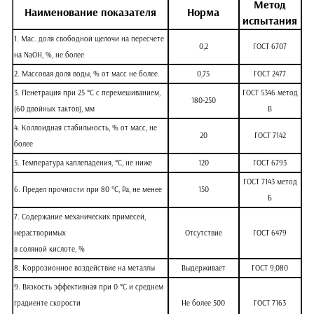
Метод
Наименование показателя
Норма
испытания
1. Мас. доля свободной щелочи на пересчете
0,2
ГОСТ 6707
на NaOH, %, не более
2. Массовая доля воды, % от масс не более.
0,75
ГОСТ 2477
3. Пенетрация при 25 °С с перемешиванием,
ГОСТ 5346 метод
180-250
(60 двойных тактов), мм
В
4. Коллоидная стабильность, % от масс, не
20
ГОСТ 7142
более
5. Температура каплепадения, °С, не ниже
120
ГОСТ 6793
ГОСТ 7143 метод
6. Предел прочности при 80 °С, Pа, не менее
150
Б
7. Содержание механических примесей,
нерастворимых
Отсутствие
ГОСТ 6479
в соляной кислоте, %
8. Коррозионное воздействие на металлы
Выдерживает
ГОСТ 9,080
9. Вязкость эффективная при 0 °С и среднем
градиенте скорости
Не более 500
ГОСТ 7163