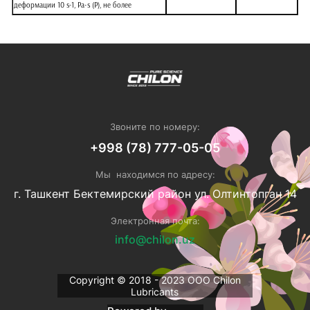
деформации 10 s-1, Pa·s (P), не более
Звоните по номеру:
+998 (78) 777-05-05
Мы находимся по адресу:
г. Ташкент Бектемирский район ул. Олтинтопган 14
Электронная почта:
info@chilon.uz
Copyright © 2018 - 2023 ОOO Chilon
Lubricants