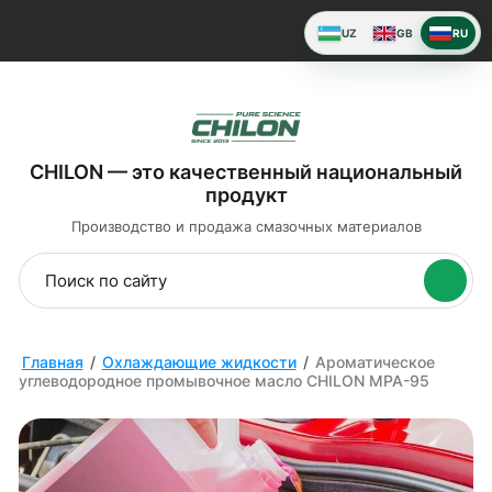
UZ
GB
RU
CHILON — это качественный национальный
продукт
Производство и продажа
смазочных материалов
Главная
/
Охлаждающие жидкости
/
Ароматическое
углеводородное промывочное масло CHILON MPA-95