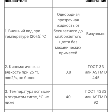
показателя
испытания
Однородная
прозрачная
жидкость от
1. Внешний вид при
бесцветного до
Визуально
температуре (20±5)°С
слабожёлтого
цвета без
механических
примесей
2. Кинематическая
ГОСТ 33
вязкость при 25 °С,
0,8
или ASTM D
mm2/s, не более
445
3. Температура вспышки
ГОСТ 4333
в открытом тигле, °С не
40
или ASTM D
ниже
92