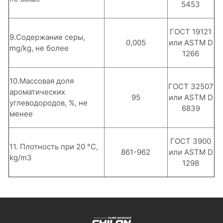
5453
ГОСТ 19121
9.Содержание серы,
0,005
или ASTM D
mg/kg, не более
1266
10.Массовая доля
ГОСТ 32507
ароматических
95
или ASTM D
углеводородов, %, не
6839
менее
ГОСТ 3900
11. Плотность при 20 °С,
861-962
или ASTM D
kg/m3
1298