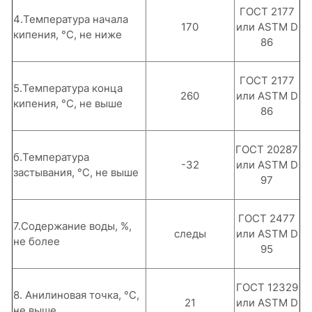
ГОСТ 2177
4.Температура начала
170
или ASTM D
кипения, °С, не ниже
86
ГОСТ 2177
5.Температура конца
260
или ASTM D
кипения, °С, не выше
86
ГОСТ 20287
б.Температура
-32
или ASTM D
застывания, °С, не выше
97
ГОСТ 2477
7.Содержание воды, %,
следы
или ASTM D
не более
95
ГОСТ 12329
8. Анилиновая точка, °С,
21
или ASTM D
не выше