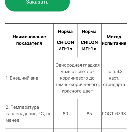
Заказать
Норма
Норма
Наименование
Метод
CHILON
CHILON
показателя
испытания
ИП-1 з
ИП-1 л
Однородная гладкая
мазь от светло-
По п.6.3
1. Внешний вид
корич­невого до
наст.
тёмно-коричневого,
стандарта
красного цвет
2. Температура
каплепадения, °С, не
80
85
ГОСТ 6793
менее