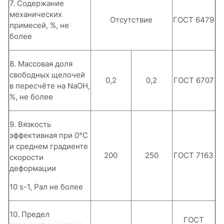
7. Содержание
механических
Отсутствие
ГОСТ 6479
примесей, %, не
более
8. Массовая доля
свободных щелочей
0,2
0,2
ГОСТ 6707
в пересчёте на NaOH,
%, не более
9. Вязкость
эффективная при 0°С
и среднем градиенте
200
250
ГОСТ 7163
скорости
деформации
10 s-1, Рал не более
10. Предел
ГОСТ