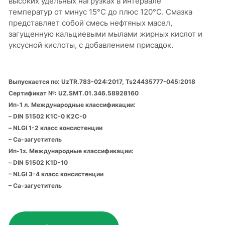
высоких удельных нагрузках в интервале
температур от минус 15°С до плюс 120°С. Смазка
представляет собой смесь нефтяных масел,
загущенную кальциевыми мылами жирных кислот и
уксусной кислоты, с добавлением присадок.
Выпускается по: UzTR.783-024:2017, Ts24435777-045:2018
Сертификат №: UZ.SMT.01.346.58928160
Ип-1 л. Международные классификации:
– DIN 51502 К1С-0 К2С-0
– NLGI 1-2 класс консистенции
– Са-загуститель
Ип-1з. Международные классификации:
– DIN 51502 К1D-10
– NLGI 3-4 класс консистенции
– Са-загуститель