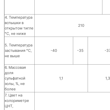
4. Температура
вспышки в
210
открытом тигле
°С, не ниже
5. Температура
застывания °С,
-40
-35
-3
не выше
6. Массовая
доля
сульфатной
1,1
1,
золы, %, не
более
7. Цвет на
колориметре
ЦНТ,