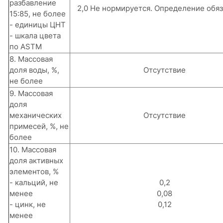
разбавление
2,0 Не нормируется. Определение обя
15:85, не более
- единицы ЦНТ
- шкала цвета
по ASTM
8. Массовая
доля воды, %,
Отсутствие
не более
9. Массовая
доля
механических
Отсутствие
примесей, %, не
более
10. Массовая
доля активных
элементов, %
- кальций, не
0,2
менее
0,08
- цинк, не
0,12
менее