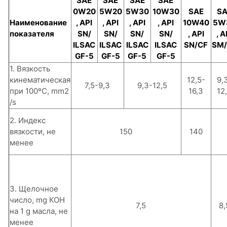
SAE
SAE
SAE
SAE
0W20
5W20
5W30
10W30
SAE
SA
Наименование
, API
, API
, API
, API
10W40
5W
показателя
SN/
SN/
SN/
SN/
, API
, A
ILSAC
ILSAC
ILSAC
ILSAC
SN/CF
SM/
GF-5
GF-5
GF-5
GF-5
1. Вязкость
кинематическая
12,5-
9,
7,5-9,3
9,3-12,5
при 100ºС, mm2
16,3
12
/s
2. Индекс
вязкости, не
150
140
менее
3. Щелочное
число, mg КОН
7,5
8,
на 1 g масла, не
менее