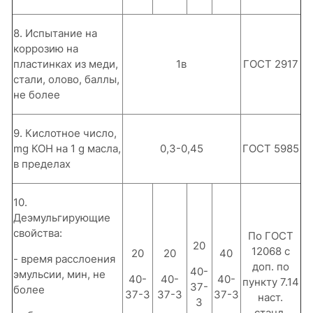
8. Испытание на
коррозию на
пластинках из меди,
1в
ГОСТ 2917
стали, олово, баллы,
не более
9. Кислотное число,
mg КОН на 1 g масла,
0,3-0,45
ГОСТ 5985
в пределах
10.
Деэмульгирующие
свойства:
По ГОСТ
20
12068 с
20
20
40
- время расслоения
доп. по
40-
эмульсии, мин, не
40-
40-
40-
пункту 7.14
37-
более
37-3
37-3
37-3
наст.
3
станд.