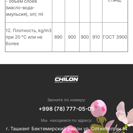
- объем слоев
(масло-вода-
эмульсия), sm’, ml
12. Плотность, kg/m3
при 20 °С или не
890
900
900
910
ГОСТ 3900
более
Звоните по номеру:
+998 (78) 777-05-05
Мы находимся по адресу:
г. Ташкент Бектемирский район ул. Олтинтопган 14