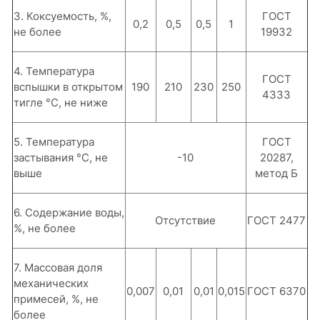
3. Коксуемость, %,
ГОСТ
0,2
0,5
0,5
1
не более
19932
4. Температура
ГОСТ
вспышки в открытом
190
210
230
250
4333
тигле °С, не ниже
5. Температура
ГОСТ
застывания °С, не
-10
20287,
выше
метод Б
6. Содержание воды,
Отсутствие
ГОСТ 2477
%, не более
7. Массовая доля
механических
0,007
0,01
0,01
0,015
ГОСТ 6370
примесей, %, не
более