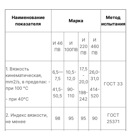
Наименование
Метод
Марка
показателя
испытания
И
И
И 46
И
220
460
ПВ
100ПВ
ПВ
ПВ
1. Вязкость
17,5
6,5—
10,5-
26,0-
кинематическая,
-
7,5
12,0
31,0
mm2/s, в пределах: -
20,0
ГОСТ 33
при 100 °С
41,5-
90-
414-
198-
50,5
110
520
- при 40°С
242
2. Индекс вязкости,
ГОСТ
98
95
95
90
не менее
25371