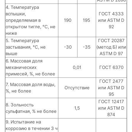
4. Температура
вспышки,
ГОСТ 4333
определяемая в
190
195
или ASTM D
открытом тигле, °С, не
92
ниже
5. Температура
ГОСТ 20287
застывания, °С, не
-30
-35
(метод Б) или
выше
ASTM D 97
6. Массовая доля
механических
0,01
ГОСТ 6370
примесей, %, не более
ГОСТ 2477
7. Массовая доля воды,
Отсутствие
или ASTM D
%, не более
95
ГОСТ 12417
8. Зольность
1,5
или ASTM D
сульфатная, % не более
874
9. Испытание на
коррозию в течении 3 ч