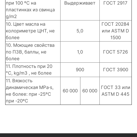
при 100 ºС на
Выдерживает
ГОСТ 2917
пластинках из свинца
g/m2
10. Цвет масла на
ГОСТ 20284
колориметре ЦНТ, не
5,0
или ASTM D
более
1500
10. Моющие свойства
по ПЗВ, баллы, не
1,0
ГОСТ 5726
более
11. Плотность при 20
900
ГОСТ 3900
°С, kg/m3 , не более
11. Вязкость
динамическая MPа·s,
ГОСТ 33 или
60 000
60 000
не более: при -25ºС
ASTM D 445
при -20ºС