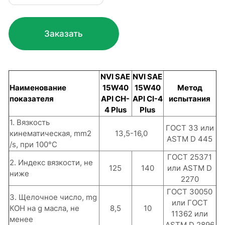
Заказать
NVI SAE
NVI SAE
Наименование
15W40
15W40
Метод
показателя
API CH-
API CI-4
испытания
4 Plus
Plus
1. Вязкость
ГОСТ 33 или
кинематическая, mm2
13,5-16,0
ASTM D 445
/s, при 100°С
ГОСТ 25371
2. Индекс вязкости, не
125
140
или ASTM D
ниже
2270
ГОСТ 30050
3. Щелочное число, mg
или ГОСТ
КОН на g масла, не
8,5
10
11362 или
менее
ASTM D 2896