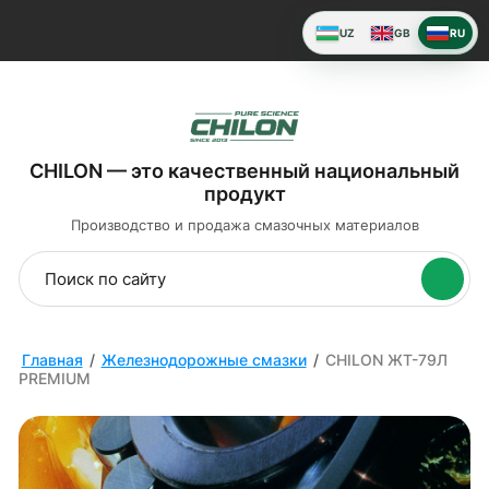
UZ
GB
RU
CHILON — это качественный национальный
продукт
Производство и продажа
смазочных материалов
Главная
/
Железнодорожные смазки
/
CHILON ЖТ-79Л
PREMIUM