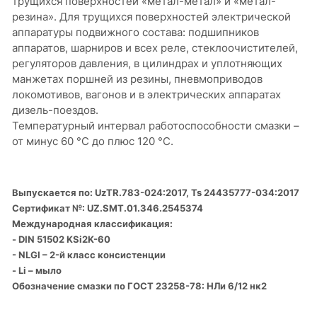
трущихся поверхностей «метал-метал» и «метал-
резина». Для трущихся поверхностей электрической
аппаратуры подвижного состава: подшипников
аппаратов, шарниров и всех реле, стеклоочистителей,
регуляторов давления, в цилиндрах и уплотняющих
манжетах поршней из резины, пневмоприводов
локомотивов, вагонов и в электрических аппаратах
дизель-поездов.
Температурный интервал работоспособности смазки –
от минус 60 °С до плюс 120 °С.
Выпускается по: UzTR.783-024:2017, Ts 24435777-034:2017
Сертификат №: UZ.SMT.01.346.2545374
Международная классификация:
- DIN 51502 KSi2K-60
- NLGI – 2-й класс консистенции
- Li – мыло
Обозначение смазки по ГОСТ 23258-78: НЛи 6/12 нк2