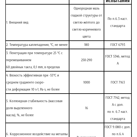
испытания
Однородная мазь
гладкой структуры от
По п.6.3 наст.
1. Внешний вид
светло-жёлтого до
стандарта
светло-коричневого
цвета
2. Температура каплепадения, °С, не менее
180
ГОСТ 6793
3. Пенетрация при температуре 25 °С с
ГОСТ 5346, метод
перемешиванием
250-290
А
60 двойных такта, 0,1 mm, в пределах
4. Вязкость эффективная при -55°С и
среднем градиенте скоро-
1000
ГОСТ 7163
сти деформации 10 s-1, Pa·s, не более
ГОСТ 7142, метод
5. Коллоидная стабильность (массовая
А с доп.
доля выделенного
16
по п. 6.7 наст.
масла), %, не более
стандарта
ГОСТ 9.080 с доп.
6. Коррозионное воздействие на металлы
по п.6.4