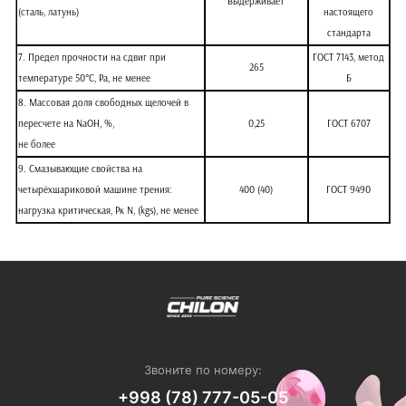
Выдерживает
(сталь, латунь)
настоящего
стандарта
7. Предел прочности на сдвиг при
ГОСТ 7143, метод
265
температуре 50°С, Ра, не менее
Б
8. Массовая доля свободных щелочей в
пересчете на NaOH, %,
0,25
ГОСТ 6707
не более
9. Смазывающие свойства на
четырёхшариковой машине трения:
400 (40)
ГОСТ 9490
нагрузка критическая, Рк N, (kgs), не менее
Звоните по номеру:
+998 (78) 777-05-05